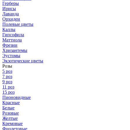
Герберы
Ирисы
Лаванда
Орхидеи
Полевые цветы
Каллы
Гипсофила
Маттиола
Фрезии
Хризантемы
Эустомы
Экзотические цветы
Розы
5 роз
7 роз
9 роз
11 роз
15 роз
Пионовидные
Красные
Белые
Розовые
Желтые
Кремовые
Фиолетовые