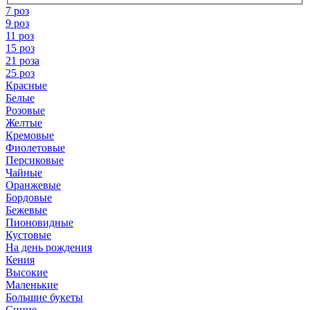
7 роз
9 роз
11 роз
15 роз
21 роза
25 роз
Красные
Белые
Розовые
Желтые
Кремовые
Фиолетовые
Персиковые
Чайные
Оранжевые
Бордовые
Бежевые
Пионовидные
Кустовые
На день рождения
Кения
Высокие
Маленькие
Большие букеты
Синие