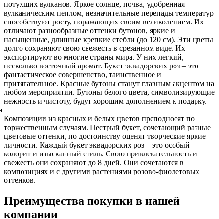
потухших вулканов. Яркое солнце, почва, удобренная
вулканическим пеплом, незначительные перепады температур
способствуют росту, поражающих своим великолепием. Их
отличают разнообразные оттенки бутонов, яркие и
насыщенные, длинные крепкие стебли (до 120 см). Эти цветы
долго сохраняют свою свежесть в срезанном виде. Их
экспортируют во многие страны мира. У них легкий,
несколько восточный аромат. Букет эквадорских роз – это
фантастическое совершенство, таинственное и
притягательное. Красные бутоны станут главным акцентом на
любом мероприятии. Бутоны белого цвета, символизирующие
нежность и чистоту, будут хорошим дополнением к подарку.
Композиции из красных и белых цветов преподносят по
торжественным случаям. Пестрый букет, сочетающий разные
цветовые оттенки, по достоинству оценят творческие яркие
личности. Каждый букет эквадорских роз – это особый
колорит и изысканный стиль. Свою привлекательность и
свежесть они сохраняют до 8 дней. Они сочетаются в
композициях и с другими растениями розово-фиолетовых
оттенков.
Преимущества покупки в нашей
компании