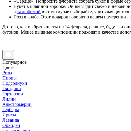
«Сердце». Попросите флориста собрать букет в форме сер
Букет в шляпной коробке. Он выглядит свежо и необычно
для любимой
в этом случае выбирайте, учитывая цветоч
Роза в колбе. Этот подарок говорит о вашем намерении л
До того, как выбрать цветы на 14 февраля, решите, будут ли о
бутонов. Менее пышные композиции подходят в качестве допол
Популярное
Цветы
Розы
Пионы
Подсолнухи
Гвоздики
Гортензии
Лилии
Альстромерии
Герберы
Ирисы
Лаванда
Орхидеи
Полевые цветы