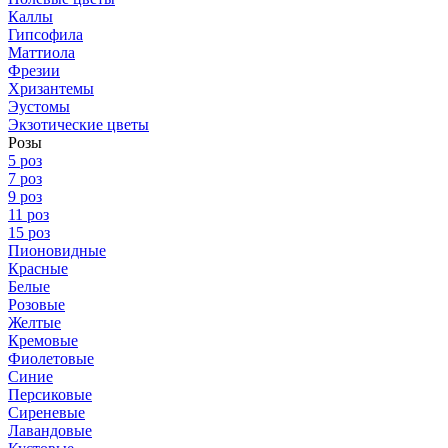
Каллы
Гипсофила
Маттиола
Фрезии
Хризантемы
Эустомы
Экзотические цветы
Розы
5 роз
7 роз
9 роз
11 роз
15 роз
Пионовидные
Красные
Белые
Розовые
Желтые
Кремовые
Фиолетовые
Синие
Персиковые
Сиреневые
Лавандовые