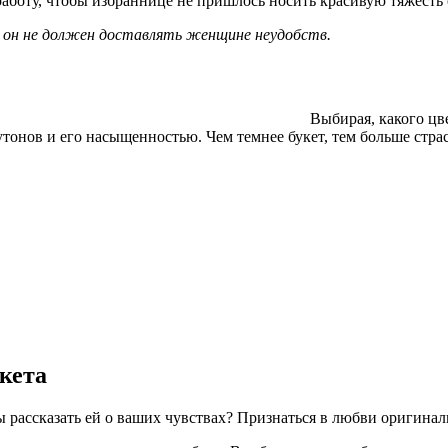
работу, чтобы избраннице не пришлось носить красивую тяжесть 
 - он не должен доставлять женщине неудобств.
Выбирая, какого цв
тонов и его насыщенностью. Чем темнее букет, тем больше страст
кета
ы рассказать ей о ваших чувствах? Признаться в любви оригин