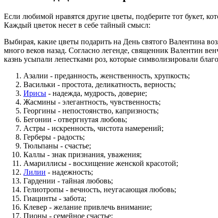
Если любимой нравятся другие цветы, подберите тот букет, ко
Каждый цветок несет в себе тайный смысл:
Выбирая, какие цветы подарить на День святого Валентина во
много веков назад. Согласно легенде, священник Валентин венч
казнь усыпали лепестками роз, которые символизировали благ
Азалии - преданность, женственность, хрупкость;
Васильки - простота, деликатность, верность;
Ирисы
- надежда, мудрость, доверие;
Жасмины - элегантность, чувственность;
Георгины - непостоянство, капризность;
Бегонии - отвергнутая любовь;
Астры - искренность, чистота намерений;
Герберы - радость;
Тюльпаны - счастье;
Каллы - знак признания, уважения;
Амариллисы - восхищение женской красотой;
Лилии
- надежность;
Гардении - тайная любовь;
Гелиотропы - вечность, неугасающая любовь;
Гиацинты - забота;
Клевер - желание привлечь внимание;
Пионы - семейное счастье;