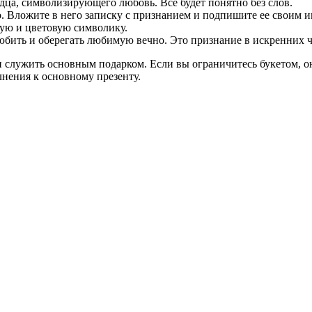
дца, символизирующего любовь. Все будет понятно без слов.
. Вложите в него записку с признанием и подпишите ее своим им
ную и цветовую символику.
юбить и оберегать любимую вечно. Это признание в искренних чу
ни служить основным подарком. Если вы ограничитесь букетом, о
нения к основному презенту.