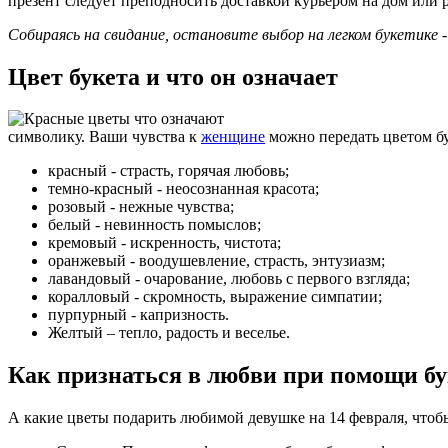
презент следует преподносить доставкой курьером на дом или 
Собираясь на свидание, остановите выбор на легком букетике
Цвет букета и что он означает
символику. Ваши чувства к
женщине
можно передать цветом бу
красный - страсть, горячая любовь;
темно-красный - неосознанная красота;
розовый - нежные чувства;
белый - невинность помыслов;
кремовый - искренность, чистота;
оранжевый - воодушевление, страсть, энтузиазм;
лавандовый - очарование, любовь с первого взгляда;
коралловый - скромность, выражение симпатии;
пурпурный - капризность.
Желтый – тепло, радость и веселье.
Как признаться в любви при помощи бу
А какие цветы подарить любимой девушке на 14 февраля, чтоб