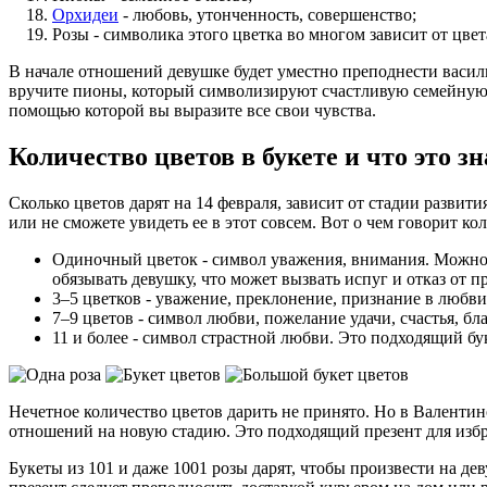
Орхидеи
- любовь, утонченность, совершенство;
Розы - символика этого цветка во многом зависит от цвет
В начале отношений девушке будет уместно преподнести васил
вручите пионы, который символизируют счастливую семейную 
помощью которой вы выразите все свои чувства.
Количество цветов в букете и что это з
Сколько цветов дарят на 14 февраля, зависит от стадии развит
или не сможете увидеть ее в этот совсем. Вот о чем говорит к
Одиночный цветок - символ уважения, внимания. Можно 
обязывать девушку, что может вызвать испуг и отказ от пр
3–5 цветков - уважение, преклонение, признание в любви
7–9 цветов - символ любви, пожелание удачи, счастья, бл
11 и более - символ страстной любви. Это подходящий бу
Нечетное количество цветов дарить не принято. Но в Валентин
отношений на новую стадию. Это подходящий презент для избр
Букеты из 101 и даже 1001 розы дарят, чтобы произвести на д