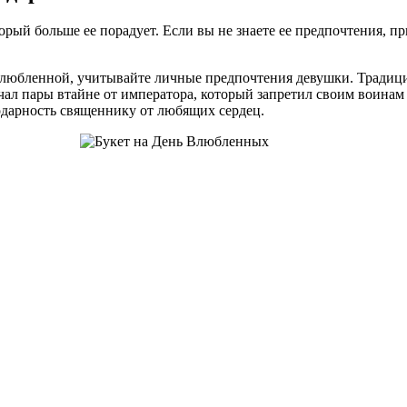
торый больше ее порадует. Если вы не знаете ее предпочтения, п
злюбленной, учитывайте личные предпочтения девушки. Традици
ал пары втайне от императора, который запретил своим воинам в
одарность священнику от любящих сердец.