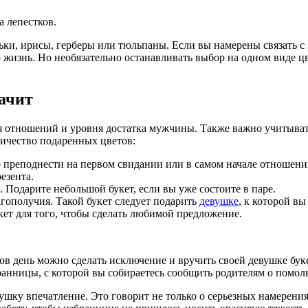
а лепестков.
ьки, ирисы, герберы или тюльпаны. Если вы намерены связать с
жизнь. Но необязательно останавливать выбор на одном виде ц
начит
ия отношений и уровня достатка мужчины. Также важно учитывать
оличество подаренных цветов:
преподнести на первом свидании или в самом начале отношений
езента.
. Подарите небольшой букет, если вы уже состоите в паре.
агополучия. Такой букет следует подарить
девушке
, к которой в
кет для того, чтобы сделать любимой предложение.
ов день можно сделать исключение и вручить своей девушке бук
анницы, с которой вы собираетесь сообщить родителям о помол
евушку впечатление. Это говорит не только о серьезных намерен