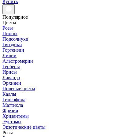
Купить
Популярное
Цветы
Розы
Пионы
Подсолнухи
Гвоздики
Гортензии
Лилии
Альстромерии
Герберы
Ирисы
Лаванда
Орхидеи
Полевые цветы
Каллы
Гипсофила
Маттиола
Фрезии
Хризантемы
Эустомы
Экзотические цветы
Розы