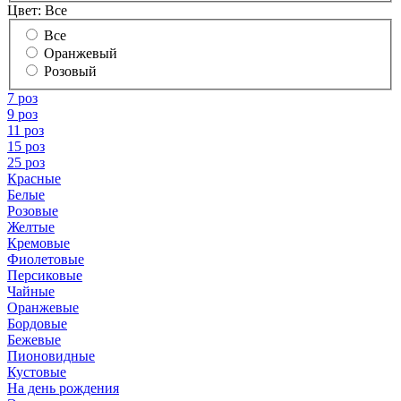
Цвет:
Все
Все
Оранжевый
Розовый
7 роз
9 роз
11 роз
15 роз
25 роз
Красные
Белые
Розовые
Желтые
Кремовые
Фиолетовые
Персиковые
Чайные
Оранжевые
Бордовые
Бежевые
Пионовидные
Кустовые
На день рождения