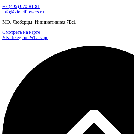
+7 (495) 970-81-81
info@violetflowers.ru
МО, Люберцы, Инициативная 7Бс1
Смотреть на карте
VK
Telegram
Whatsapp