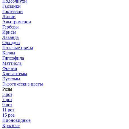
Подсолнухи
Гвоздики
Гортензии
Лилии
Альстромерии
Герберы
Ирисы
Лаванда
Орхидеи
Полевые цветы
Каллы
Гипсофила
Маттиола
Фрезии
Хризантемы
Эустомы
Экзотические цветы
Розы
5 роз
7 роз
9 роз
11 роз
15 роз
Пионовидные
Красные