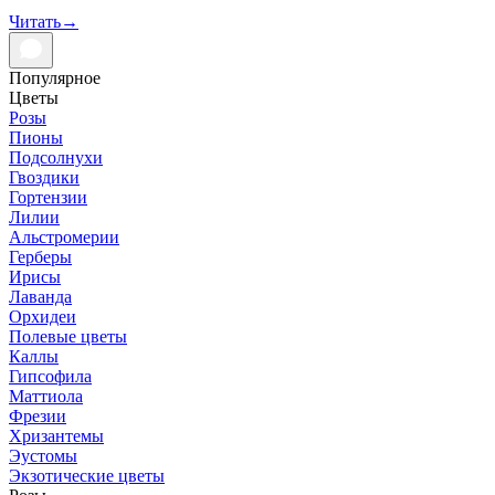
Читать
→
Популярное
Цветы
Розы
Пионы
Подсолнухи
Гвоздики
Гортензии
Лилии
Альстромерии
Герберы
Ирисы
Лаванда
Орхидеи
Полевые цветы
Каллы
Гипсофила
Маттиола
Фрезии
Хризантемы
Эустомы
Экзотические цветы