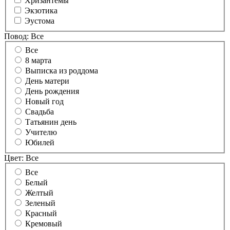
Хризантемы
Экзотика
Эустома
Повод:
Все
Все
8 марта
Выписка из роддома
День матери
День рождения
Новый год
Свадьба
Татьянин день
Учителю
Юбилей
Цвет:
Все
Все
Белый
Желтый
Зеленый
Красный
Кремовый