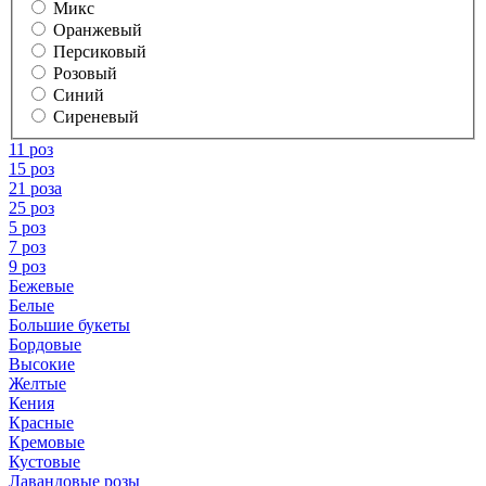
Микс
Оранжевый
Персиковый
Розовый
Синий
Сиреневый
11 роз
15 роз
21 роза
25 роз
5 роз
7 роз
9 роз
Бежевые
Белые
Большие букеты
Бордовые
Высокие
Желтые
Кения
Красные
Кремовые
Кустовые
Лавандовые розы