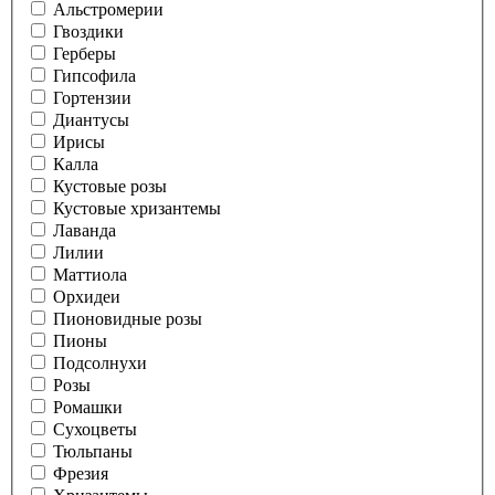
Альстромерии
Гвоздики
Герберы
Гипсофила
Гортензии
Диантусы
Ирисы
Калла
Кустовые розы
Кустовые хризантемы
Лаванда
Лилии
Маттиола
Орхидеи
Пионовидные розы
Пионы
Подсолнухи
Розы
Ромашки
Сухоцветы
Тюльпаны
Фрезия