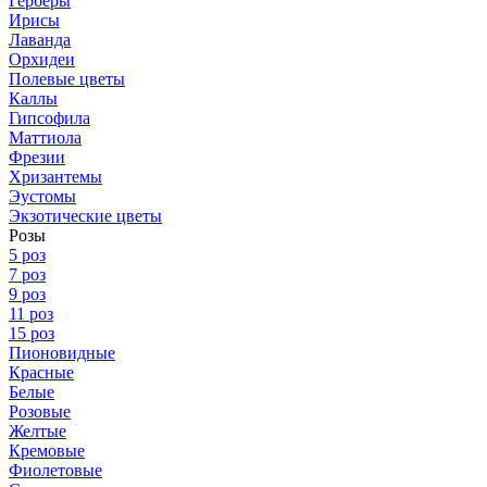
Герберы
Ирисы
Лаванда
Орхидеи
Полевые цветы
Каллы
Гипсофила
Маттиола
Фрезии
Хризантемы
Эустомы
Экзотические цветы
Розы
5 роз
7 роз
9 роз
11 роз
15 роз
Пионовидные
Красные
Белые
Розовые
Желтые
Кремовые
Фиолетовые