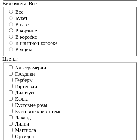
Вид букета:
Все
Все
Букет
В вазе
В корзине
В коробке
В шляпной коробке
В ящике
Цветы:
Альстромерии
Гвоздики
Герберы
Гортензии
Диантусы
Калла
Кустовые розы
Кустовые хризантемы
Лаванда
Лилии
Маттиола
Орхидеи