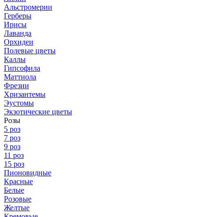
Альстромерии
Герберы
Ирисы
Лаванда
Орхидеи
Полевые цветы
Каллы
Гипсофила
Маттиола
Фрезии
Хризантемы
Эустомы
Экзотические цветы
Розы
5 роз
7 роз
9 роз
11 роз
15 роз
Пионовидные
Красные
Белые
Розовые
Желтые
Кремовые