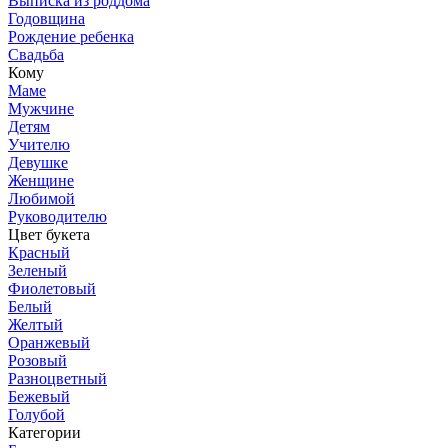
Выписка из роддома
Годовщина
Рождение ребенка
Свадьба
Кому
Маме
Мужчине
Детям
Учителю
Девушке
Женщине
Любимой
Руководителю
Цвет букета
Красный
Зеленый
Фиолетовый
Белый
Желтый
Оранжевый
Розовый
Разноцветный
Бежевый
Голубой
Категории