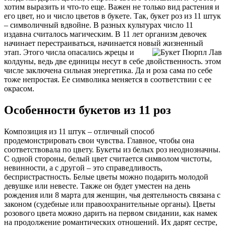
хотим выразить и что-то еще. Важен не только вид растения и
его цвет, но и число цветов в букете. Так, букет роз из 11 штук
– символичный вдвойне. В разных культурах число 11
издавна считалось магическим. В 11 лет организм девочек
начинает перестраиваться, начинается новый жизненный
этап.
Этого числа опасались жрецы и
колдуны, ведь две единицы несут в себе двойственность. этом
числе заключена сильная энергетика. Да и роза сама по себе
тоже непростая. Ее символика меняется в соответствии с ее
окрасом.
Особенности букетов из 11 роз
Композиция из 11 штук – отличный способ
продемонстрировать свои чувства. Главное, чтобы она
соответствовала по цвету. Букеты из белых роз неоднозначны.
С одной стороны, белый цвет считается символом чистоты,
невинности, а с другой – это справедливость,
беспристрастность. Белые цветы можно подарить молодой
девушке или невесте. Также он будет уместен на день
рождения или 8 марта для женщин, чья деятельность связана с
законом (судебные или правоохранительные органы). Цветы
розового цвета можно дарить на первом свидании, как намек
на продолжение романтических отношений. Их дарят сестре,