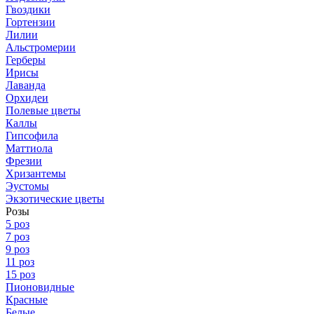
Гвоздики
Гортензии
Лилии
Альстромерии
Герберы
Ирисы
Лаванда
Орхидеи
Полевые цветы
Каллы
Гипсофила
Маттиола
Фрезии
Хризантемы
Эустомы
Экзотические цветы
Розы
5 роз
7 роз
9 роз
11 роз
15 роз
Пионовидные
Красные
Белые