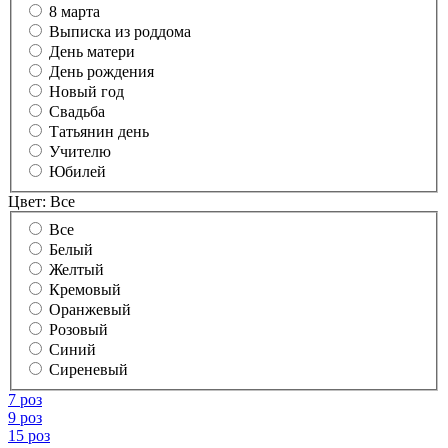
8 марта
Выписка из роддома
День матери
День рождения
Новый год
Свадьба
Татьянин день
Учителю
Юбилей
Цвет:
Все
Все
Белый
Желтый
Кремовый
Оранжевый
Розовый
Синий
Сиреневый
7 роз
9 роз
15 роз