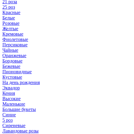
21 роза
25 роз
Красные
Белые
Розовые
Желтые
Кремовые
Фиолетовые
Персиковые
Чайные
Оранжевые
Бордовые
Бежевые
Пионовидные
Кустовые
На день рождения
Эквадор
Кения
Высокие
Маленькие
Большие букеты
Синие
5 роз
Сиреневые
Лавандовые розы