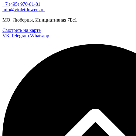
+7 (495) 970-81-81
info@violetflowers.ru
МО, Люберцы, Инициативная 7Бс1
Смотреть на карте
VK
Telegram
Whatsapp