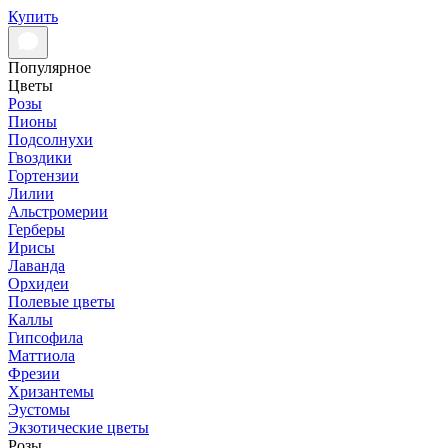
Купить
Популярное
Цветы
Розы
Пионы
Подсолнухи
Гвоздики
Гортензии
Лилии
Альстромерии
Герберы
Ирисы
Лаванда
Орхидеи
Полевые цветы
Каллы
Гипсофила
Маттиола
Фрезии
Хризантемы
Эустомы
Экзотические цветы
Розы