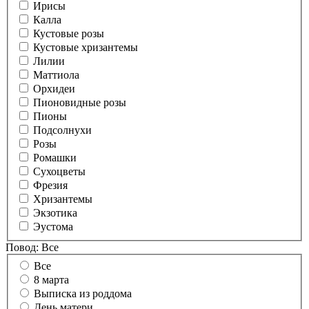
Ирисы
Калла
Кустовые розы
Кустовые хризантемы
Лилии
Маттиола
Орхидеи
Пионовидные розы
Пионы
Подсолнухи
Розы
Ромашки
Сухоцветы
Фрезия
Хризантемы
Экзотика
Эустома
Повод:
Все
Все
8 марта
Выписка из роддома
День матери