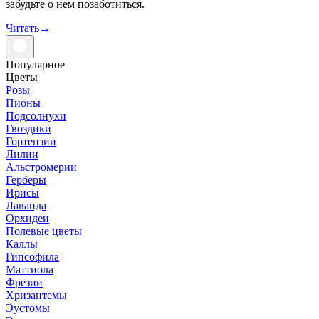
забудьте о нем позаботиться.
Читать
→
Популярное
Цветы
Розы
Пионы
Подсолнухи
Гвоздики
Гортензии
Лилии
Альстромерии
Герберы
Ирисы
Лаванда
Орхидеи
Полевые цветы
Каллы
Гипсофила
Маттиола
Фрезии
Хризантемы
Эустомы