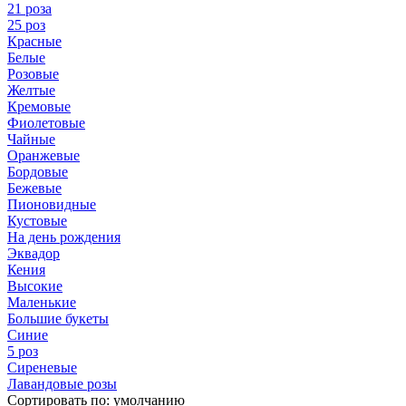
21 роза
25 роз
Красные
Белые
Розовые
Желтые
Кремовые
Фиолетовые
Чайные
Оранжевые
Бордовые
Бежевые
Пионовидные
Кустовые
На день рождения
Эквадор
Кения
Высокие
Маленькие
Большие букеты
Синие
5 роз
Сиреневые
Лавандовые розы
Сортировать по:
умолчанию