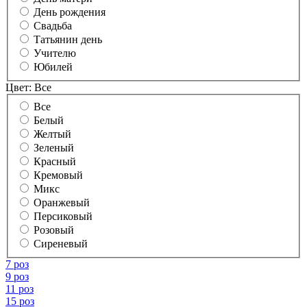
День рождения
Свадьба
Татьянин день
Учителю
Юбилей
Цвет:
Все
Все
Белый
Желтый
Зеленый
Красный
Кремовый
Микс
Оранжевый
Персиковый
Розовый
Сиреневый
7 роз
9 роз
11 роз
15 роз