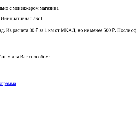
льно с менеджером магазина
, Инициативная 7Бс1
ад. Из расчета
80 ₽
за
1 км
от МКАД, но не менее
500 ₽
. После о
бным для Вас способом:
ограмма