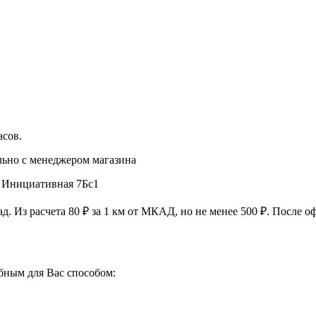
асов
.
льно с менеджером магазина
, Инициативная 7Бс1
ад. Из расчета
80 ₽
за
1 км
от МКАД, но не менее
500 ₽
. После о
бным для Вас способом: