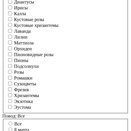
Диантусы
Ирисы
Калла
Кустовые розы
Кустовые хризантемы
Лаванда
Лилии
Маттиола
Орхидеи
Пионовидные розы
Пионы
Подсолнухи
Розы
Ромашки
Сухоцветы
Фрезия
Хризантемы
Экзотика
Эустома
Повод:
Все
Все
8 марта