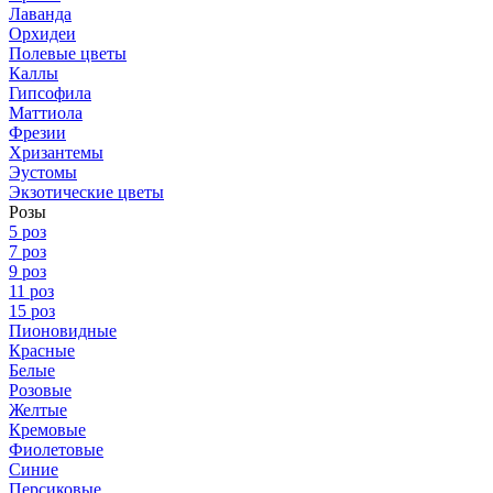
Лаванда
Орхидеи
Полевые цветы
Каллы
Гипсофила
Маттиола
Фрезии
Хризантемы
Эустомы
Экзотические цветы
Розы
5 роз
7 роз
9 роз
11 роз
15 роз
Пионовидные
Красные
Белые
Розовые
Желтые
Кремовые
Фиолетовые
Синие
Персиковые