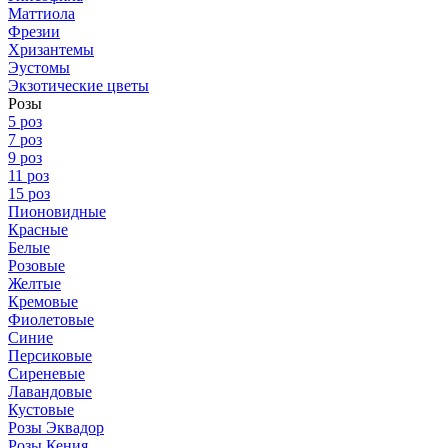
Маттиола
Фрезии
Хризантемы
Эустомы
Экзотические цветы
Розы
5 роз
7 роз
9 роз
11 роз
15 роз
Пионовидные
Красные
Белые
Розовые
Желтые
Кремовые
Фиолетовые
Синие
Персиковые
Сиреневые
Лавандовые
Кустовые
Розы Эквадор
Розы Кения