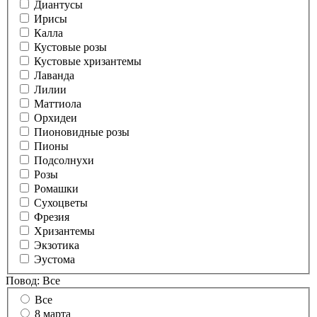
Диантусы
Ирисы
Калла
Кустовые розы
Кустовые хризантемы
Лаванда
Лилии
Маттиола
Орхидеи
Пионовидные розы
Пионы
Подсолнухи
Розы
Ромашки
Сухоцветы
Фрезия
Хризантемы
Экзотика
Эустома
Повод:
Все
Все
8 марта