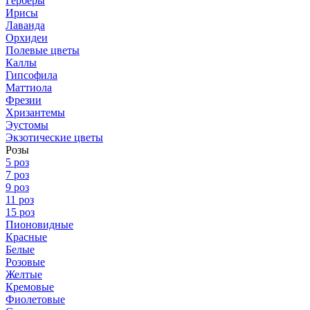
Герберы
Ирисы
Лаванда
Орхидеи
Полевые цветы
Каллы
Гипсофила
Маттиола
Фрезии
Хризантемы
Эустомы
Экзотические цветы
Розы
5 роз
7 роз
9 роз
11 роз
15 роз
Пионовидные
Красные
Белые
Розовые
Желтые
Кремовые
Фиолетовые