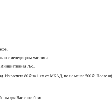
асов
.
льно с менеджером магазина
, Инициативная 7Бс1
ад. Из расчета
80 ₽
за
1 км
от МКАД, но не менее
500 ₽
. После о
бным для Вас способом: