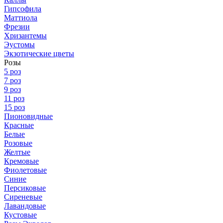
Гипсофила
Маттиола
Фрезии
Хризантемы
Эустомы
Экзотические цветы
Розы
5 роз
7 роз
9 роз
11 роз
15 роз
Пионовидные
Красные
Белые
Розовые
Желтые
Кремовые
Фиолетовые
Синие
Персиковые
Сиреневые
Лавандовые
Кустовые