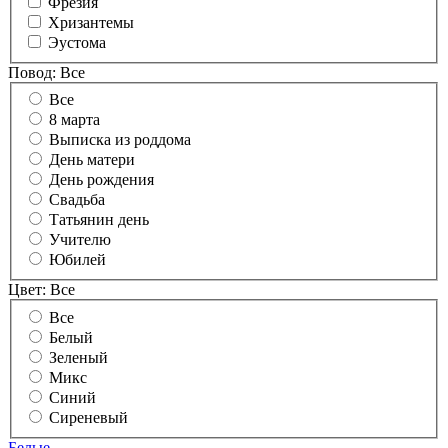
Фрезия
Хризантемы
Эустома
Повод:
Все
Все
8 марта
Выписка из роддома
День матери
День рождения
Свадьба
Татьянин день
Учителю
Юбилей
Цвет:
Все
Все
Белый
Зеленый
Микс
Синий
Сиреневый
Белые