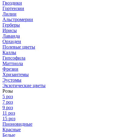
Гвоздики
Гортензии
Лилии
Альстромерии
Герберы
Ирисы
Лаванда
Орхидеи
Полевые цветы
Каллы
Гипсофила
Маттиола
Фрезии
Хризантемы
Эустомы
Экзотические цветы
Розы
5 роз
7 роз
9 роз
11 роз
15 роз
Пионовидные
Красные
Белые