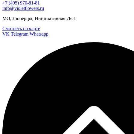
+7 (495) 970-81-81
info@violetflowers.ru
МО, Люберцы, Инициативная 7Бс1
Смотреть на карте
VK
Telegram
Whatsapp