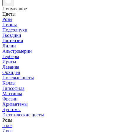
Популярное
Цветы
Розы
Пионы
Подсолнухи
Гвоздики
Гортензии
Лилии
Альстромерии
Герберы
Ирисы
Лаванда
Орхидеи
Полевые цветы
Каллы
Гипсофила
Маттиола
Фрезии
Хризантемы
Эустомы
Экзотические цветы
Розы
5 роз
7 роз