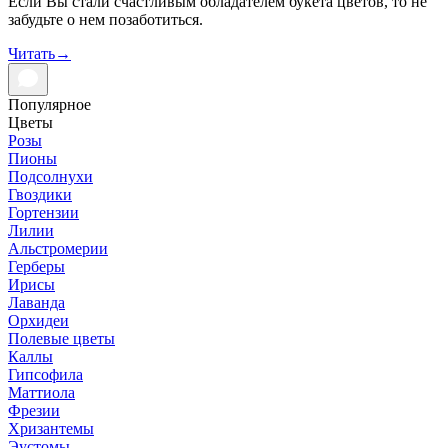
Если Вы стали счастливым обладателем букета цветов, то не
забудьте о нем позаботиться.
Читать
→
Популярное
Цветы
Розы
Пионы
Подсолнухи
Гвоздики
Гортензии
Лилии
Альстромерии
Герберы
Ирисы
Лаванда
Орхидеи
Полевые цветы
Каллы
Гипсофила
Маттиола
Фрезии
Хризантемы
Эустомы