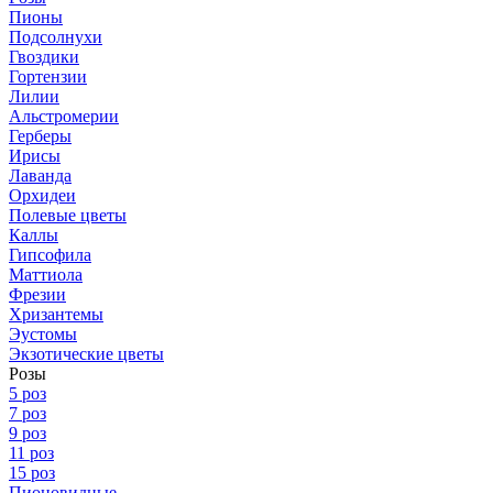
Пионы
Подсолнухи
Гвоздики
Гортензии
Лилии
Альстромерии
Герберы
Ирисы
Лаванда
Орхидеи
Полевые цветы
Каллы
Гипсофила
Маттиола
Фрезии
Хризантемы
Эустомы
Экзотические цветы
Розы
5 роз
7 роз
9 роз
11 роз
15 роз
Пионовидные