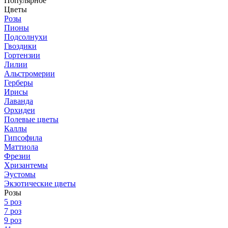
Популярное
Цветы
Розы
Пионы
Подсолнухи
Гвоздики
Гортензии
Лилии
Альстромерии
Герберы
Ирисы
Лаванда
Орхидеи
Полевые цветы
Каллы
Гипсофила
Маттиола
Фрезии
Хризантемы
Эустомы
Экзотические цветы
Розы
5 роз
7 роз
9 роз