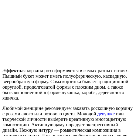
Эффектная корзина роз оформляется в самых разных стилях.
Пышный букет может иметь полусферическую, каскадную,
веерообразную форму. Сама корзинка бывает традиционной
округлой, продолговатой формы с плоским дном, а также
быть выполненной в форме лукошка, короба, деревянного
ящичка.
Любимой женщине рекомендуем заказать роскошную корзину
с розами алого или розового цвета. Молодой
девушке
или
творческой личности выберите креативную многоцветную
композицию. Активную даму порадует экспрессивный
дизайн. Нежную натуру — романтическая композиция в
пастельных тонах. Прагматикам, любителям анализа лучше