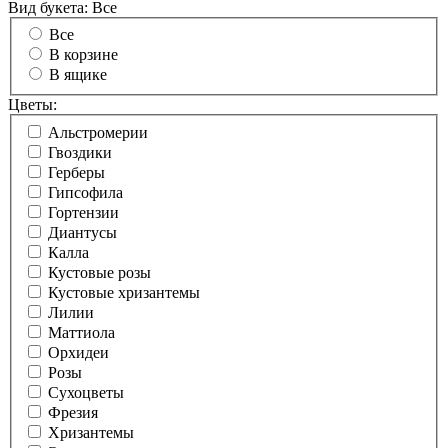
Вид букета:
Все
Все
В корзине
В ящике
Цветы:
Альстромерии
Гвоздики
Герберы
Гипсофила
Гортензии
Диантусы
Калла
Кустовые розы
Кустовые хризантемы
Лилии
Маттиола
Орхидеи
Розы
Сухоцветы
Фрезия
Хризантемы