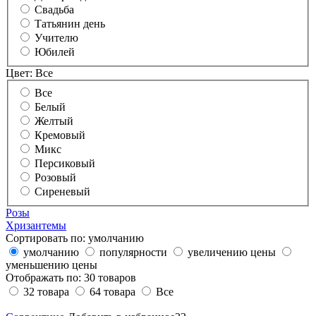
Свадьба
Татьянин день
Учителю
Юбилей
Цвет:
Все
Все
Белый
Желтый
Кремовый
Микс
Персиковый
Розовый
Сиреневый
Розы
Хризантемы
Сортировать по:
умолчанию
умолчанию
популярности
увеличению цены
уменьшению цены
Отображать по:
30 товаров
32 товара
64 товара
Все