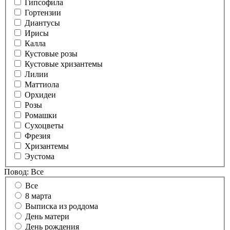
Гипсофила
Гортензии
Диантусы
Ирисы
Калла
Кустовые розы
Кустовые хризантемы
Лилии
Маттиола
Орхидеи
Розы
Ромашки
Сухоцветы
Фрезия
Хризантемы
Эустома
Повод:
Все
Все
8 марта
Выписка из роддома
День матери
День рождения