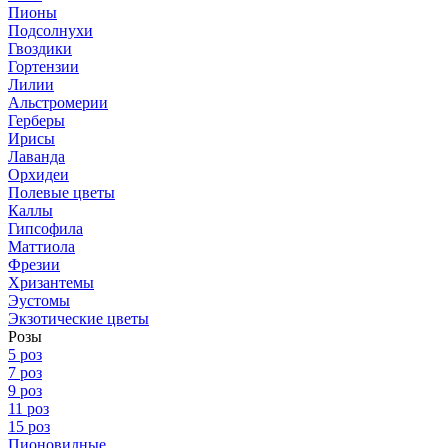
Пионы
Подсолнухи
Гвоздики
Гортензии
Лилии
Альстромерии
Герберы
Ирисы
Лаванда
Орхидеи
Полевые цветы
Каллы
Гипсофила
Маттиола
Фрезии
Хризантемы
Эустомы
Экзотические цветы
Розы
5 роз
7 роз
9 роз
11 роз
15 роз
Пионовидные