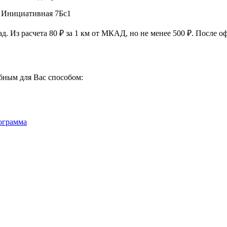
, Инициативная 7Бс1
ад. Из расчета
80 ₽
за
1 км
от МКАД, но не менее
500 ₽
. После о
бным для Вас способом:
ограмма