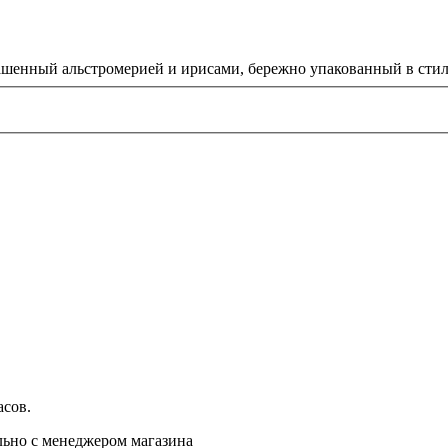
рашенный альстромерией и ирисами, бережно упакованный в сти
асов
.
льно с менеджером магазина