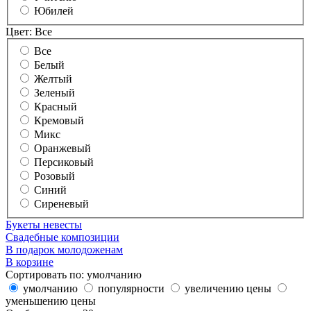
Юбилей
Цвет:
Все
Все
Белый
Желтый
Зеленый
Красный
Кремовый
Микс
Оранжевый
Персиковый
Розовый
Синий
Сиреневый
Букеты невесты
Свадебные композиции
В подарок молодоженам
В корзине
Сортировать по:
умолчанию
умолчанию
популярности
увеличению цены
уменьшению цены