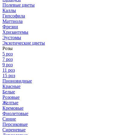
Полевые цветы
Каллы
Гипсофила
Маттиола
Фрезии
Хризантемы
Эустомы
Экзотические цветы
Розы
5 роз
7 роз
9 роз
11 роз
15 роз
Пионовидные
Красные
Белые
Розовые
Желтые
Кремовые
Фиолетовые
Синие
Персиковые
Сиреневые