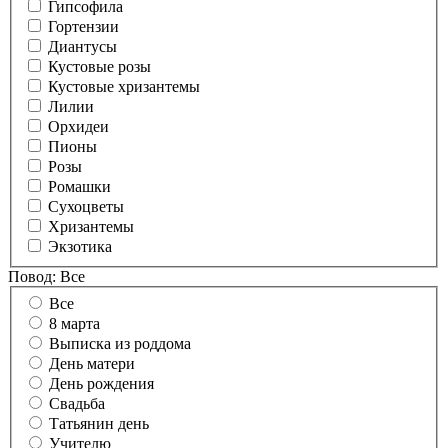
Гипсофила
Гортензии
Диантусы
Кустовые розы
Кустовые хризантемы
Лилии
Орхидеи
Пионы
Розы
Ромашки
Сухоцветы
Хризантемы
Экзотика
Повод:
Все
Все
8 марта
Выписка из роддома
День матери
День рождения
Свадьба
Татьянин день
Учителю