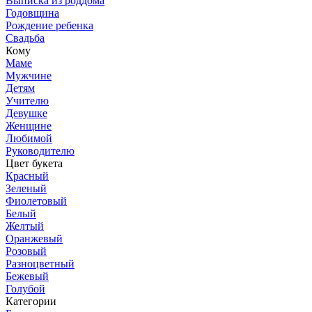
Выписка из роддома
Годовщина
Рождение ребенка
Свадьба
Кому
Маме
Мужчине
Детям
Учителю
Девушке
Женщине
Любимой
Руководителю
Цвет букета
Красный
Зеленый
Фиолетовый
Белый
Желтый
Оранжевый
Розовый
Разноцветный
Бежевый
Голубой
Категории