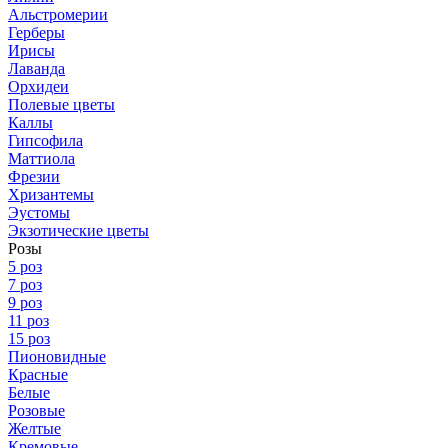
Альстромерии
Герберы
Ирисы
Лаванда
Орхидеи
Полевые цветы
Каллы
Гипсофила
Маттиола
Фрезии
Хризантемы
Эустомы
Экзотические цветы
Розы
5 роз
7 роз
9 роз
11 роз
15 роз
Пионовидные
Красные
Белые
Розовые
Желтые
Кремовые