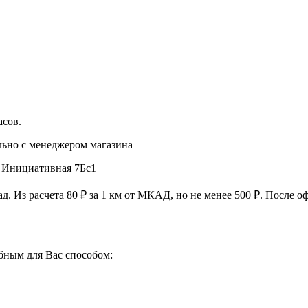
асов
.
льно с менеджером магазина
, Инициативная 7Бс1
ад. Из расчета
80 ₽
за
1 км
от МКАД, но не менее
500 ₽
. После о
бным для Вас способом: