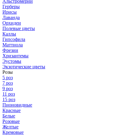
Альстромерии
Герберы
Ирисы
Лаванда
Орхидеи
Полевые цветы
Каллы
Гипсофила
Маттиола
Фрезии
Хризантемы
Эустомы
Экзотические цветы
Розы
5 роз
7 роз
9 роз
11 роз
15 роз
Пионовидные
Красные
Белые
Розовые
Желтые
Кремовые