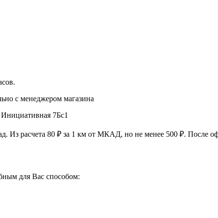
асов
.
льно с менеджером магазина
, Инициативная 7Бс1
ад. Из расчета
80 ₽
за
1 км
от МКАД, но не менее
500 ₽
. После о
бным для Вас способом: