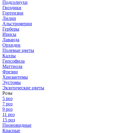
Подсолнухи
Гвоздики
Гортензии
Лилии
Альстромерии
Герберы
Ирисы
Лаванда
Орхидеи
Полевые цветы
Каллы
Гипсофила
Маттиола
Фрезии
Хризантемы
Эустомы
Экзотические цветы
Розы
5 роз
7 роз
9 роз
11 роз
15 роз
Пионовидные
Красные