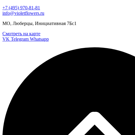
+7 (495) 970-81-81
info@violetflowers.ru
МО, Люберцы, Инициативная 7Бс1
Смотреть на карте
VK
Telegram
Whatsapp