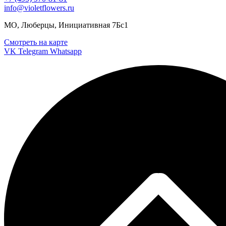
info@violetflowers.ru
МО, Люберцы, Инициативная 7Бс1
Смотреть на карте
VK
Telegram
Whatsapp