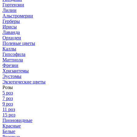
Гортензии
Лилии
Альстромерии
Герберы
Ирисы
Лаванда
Орхидеи
Полевые цветы
Каллы
Гипсофила
Маттиола
Фрезии
Хризантемы
Эустомы
Экзотические цветы
Розы
5 роз
7 роз
9 роз
11 роз
15 роз
Пионовидные
Красные
Белые
Розовые