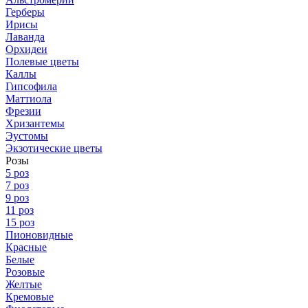
Герберы
Ирисы
Лаванда
Орхидеи
Полевые цветы
Каллы
Гипсофила
Маттиола
Фрезии
Хризантемы
Эустомы
Экзотические цветы
Розы
5 роз
7 роз
9 роз
11 роз
15 роз
Пионовидные
Красные
Белые
Розовые
Желтые
Кремовые