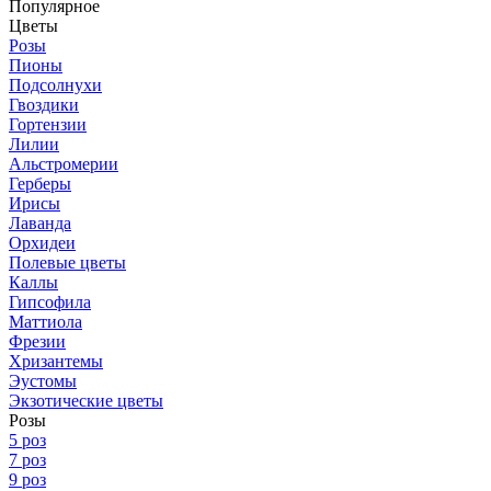
Популярное
Цветы
Розы
Пионы
Подсолнухи
Гвоздики
Гортензии
Лилии
Альстромерии
Герберы
Ирисы
Лаванда
Орхидеи
Полевые цветы
Каллы
Гипсофила
Маттиола
Фрезии
Хризантемы
Эустомы
Экзотические цветы
Розы
5 роз
7 роз
9 роз