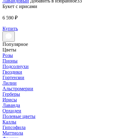
Лавандовый
Добавить в избранное33
Букет с ирисами
6 590 ₽
Купить
Популярное
Цветы
Розы
Пионы
Подсолнухи
Гвоздики
Гортензии
Лилии
Альстромерии
Герберы
Ирисы
Лаванда
Орхидеи
Полевые цветы
Каллы
Гипсофила
Маттиола