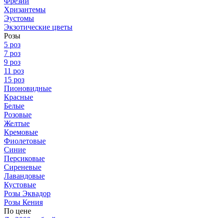
Фрезии
Хризантемы
Эустомы
Экзотические цветы
Розы
5 роз
7 роз
9 роз
11 роз
15 роз
Пионовидные
Красные
Белые
Розовые
Желтые
Кремовые
Фиолетовые
Синие
Персиковые
Сиреневые
Лавандовые
Кустовые
Розы Эквадор
Розы Кения
По цене