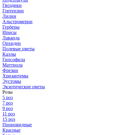
Гвоздики
Гортензии
Лилии
Альстромерии
Герберы
Ирисы
Лаванда
Орхидеи
Полевые цветы
Каллы
Гипсофила
Маттиола
Фрезии
Хризантемы
Эустомы
Экзотические цветы
Розы
5 роз
7 роз
9 роз
11 роз
15 роз
Пионовидные
Красные