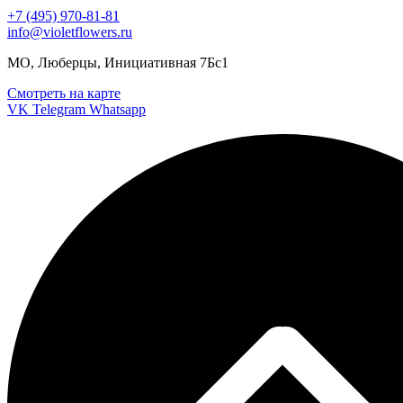
+7 (495) 970-81-81
info@violetflowers.ru
МО, Люберцы, Инициативная 7Бс1
Смотреть на карте
VK
Telegram
Whatsapp