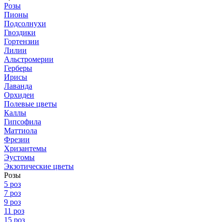
Розы
Пионы
Подсолнухи
Гвоздики
Гортензии
Лилии
Альстромерии
Герберы
Ирисы
Лаванда
Орхидеи
Полевые цветы
Каллы
Гипсофила
Маттиола
Фрезии
Хризантемы
Эустомы
Экзотические цветы
Розы
5 роз
7 роз
9 роз
11 роз
15 роз