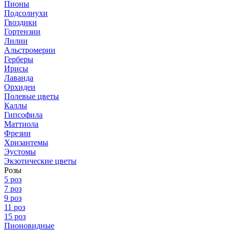
Пионы
Подсолнухи
Гвоздики
Гортензии
Лилии
Альстромерии
Герберы
Ирисы
Лаванда
Орхидеи
Полевые цветы
Каллы
Гипсофила
Маттиола
Фрезии
Хризантемы
Эустомы
Экзотические цветы
Розы
5 роз
7 роз
9 роз
11 роз
15 роз
Пионовидные