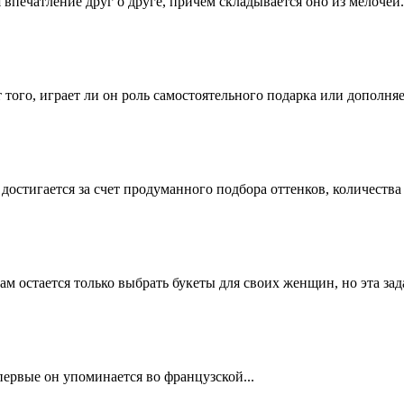
впечатление друг о друге, причем складывается оно из мелочей.
т того, играет ли он роль самостоятельного подарка или дополня
остигается за счет продуманного подбора оттенков, количества
остается только выбрать букеты для своих женщин, но эта зада
первые он упоминается во французской...