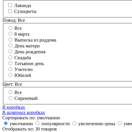
Лаванда
Сухоцветы
Повод:
Все
Все
8 марта
Выписка из роддома
День матери
День рождения
Свадьба
Татьянин день
Учителю
Юбилей
Цвет:
Все
Все
Сиреневый
В коробках
В шляпных коробках
Сортировать по:
умолчанию
умолчанию
популярности
увеличению цены
уме
Отображать по:
30 товаров