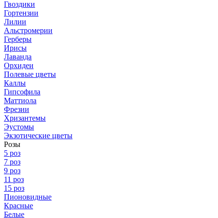
Гвоздики
Гортензии
Лилии
Альстромерии
Герберы
Ирисы
Лаванда
Орхидеи
Полевые цветы
Каллы
Гипсофила
Маттиола
Фрезии
Хризантемы
Эустомы
Экзотические цветы
Розы
5 роз
7 роз
9 роз
11 роз
15 роз
Пионовидные
Красные
Белые