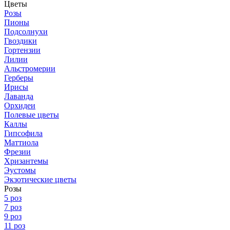
Цветы
Розы
Пионы
Подсолнухи
Гвоздики
Гортензии
Лилии
Альстромерии
Герберы
Ирисы
Лаванда
Орхидеи
Полевые цветы
Каллы
Гипсофила
Маттиола
Фрезии
Хризантемы
Эустомы
Экзотические цветы
Розы
5 роз
7 роз
9 роз
11 роз