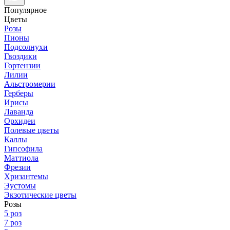
Популярное
Цветы
Розы
Пионы
Подсолнухи
Гвоздики
Гортензии
Лилии
Альстромерии
Герберы
Ирисы
Лаванда
Орхидеи
Полевые цветы
Каллы
Гипсофила
Маттиола
Фрезии
Хризантемы
Эустомы
Экзотические цветы
Розы
5 роз
7 роз