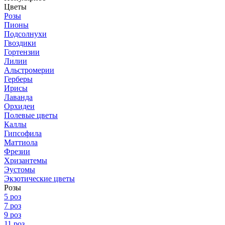
Цветы
Розы
Пионы
Подсолнухи
Гвоздики
Гортензии
Лилии
Альстромерии
Герберы
Ирисы
Лаванда
Орхидеи
Полевые цветы
Каллы
Гипсофила
Маттиола
Фрезии
Хризантемы
Эустомы
Экзотические цветы
Розы
5 роз
7 роз
9 роз
11 роз