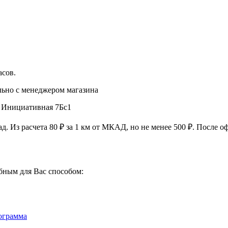
асов
.
льно с менеджером магазина
, Инициативная 7Бс1
ад. Из расчета
80 ₽
за
1 км
от МКАД, но не менее
500 ₽
. После о
бным для Вас способом:
ограмма