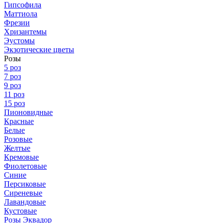
Гипсофила
Маттиола
Фрезии
Хризантемы
Эустомы
Экзотические цветы
Розы
5 роз
7 роз
9 роз
11 роз
15 роз
Пионовидные
Красные
Белые
Розовые
Желтые
Кремовые
Фиолетовые
Синие
Персиковые
Сиреневые
Лавандовые
Кустовые
Розы Эквадор