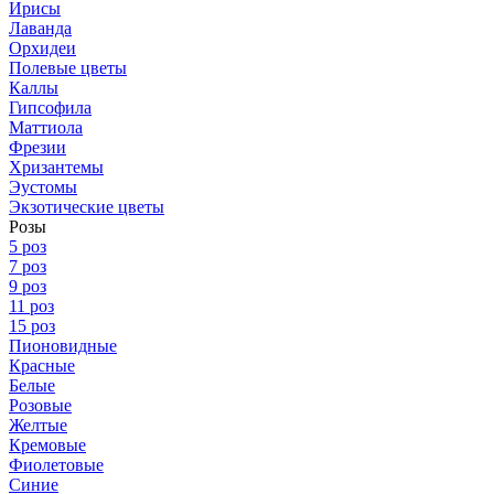
Ирисы
Лаванда
Орхидеи
Полевые цветы
Каллы
Гипсофила
Маттиола
Фрезии
Хризантемы
Эустомы
Экзотические цветы
Розы
5 роз
7 роз
9 роз
11 роз
15 роз
Пионовидные
Красные
Белые
Розовые
Желтые
Кремовые
Фиолетовые
Синие