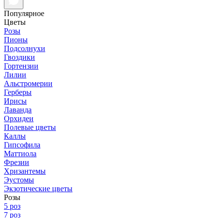
Популярное
Цветы
Розы
Пионы
Подсолнухи
Гвоздики
Гортензии
Лилии
Альстромерии
Герберы
Ирисы
Лаванда
Орхидеи
Полевые цветы
Каллы
Гипсофила
Маттиола
Фрезии
Хризантемы
Эустомы
Экзотические цветы
Розы
5 роз
7 роз