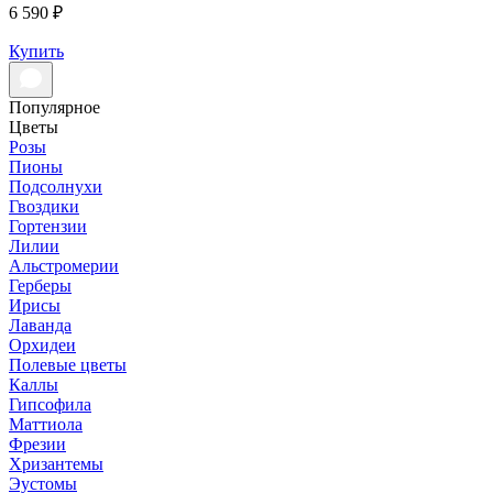
6 590 ₽
Купить
Популярное
Цветы
Розы
Пионы
Подсолнухи
Гвоздики
Гортензии
Лилии
Альстромерии
Герберы
Ирисы
Лаванда
Орхидеи
Полевые цветы
Каллы
Гипсофила
Маттиола
Фрезии
Хризантемы
Эустомы